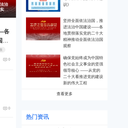
法治
识》
实党
法治
坚持全面依法治国，推
进法治中国建设——各
—各
地贯彻落实党的二十大
精神推动全面依法治国
国观
观察
政
确保党始终成为中国特
0
色社会主义事业的坚强
领导核心 ——从党的
二十大看推进党的建设
新的伟大工程
查看更多
0
热门资讯