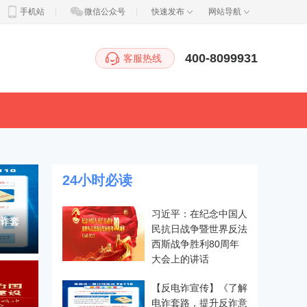
手机站
|
微信公众号
|
快速发布
网站导航
400-8099931
客服热线
24小时必读
习近平：在纪念中国人
诈套
民抗日战争暨世界反法
西斯战争胜利80周年
大会上的讲话
【反电诈宣传】《了解
电诈套路，提升反诈意