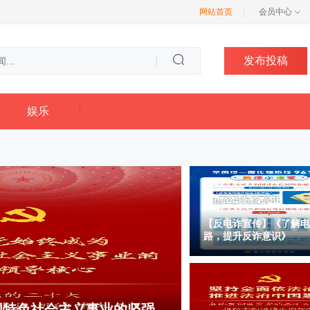
网站首页
|
会员中心
发布投稿
娱乐
【反电诈宣传】《了解电
路，提升反诈意识》
国特色社会主义事业的坚强