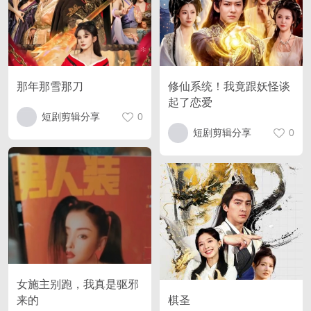
那年那雪那刀
修仙系统！我竟跟妖怪谈
起了恋爱
短剧剪辑分享
0
短剧剪辑分享
0
女施主别跑，我真是驱邪
来的
棋圣