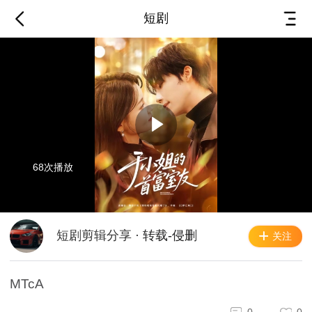
短剧
68次播放
短剧剪辑分享
·
转载-侵删
关注
MTcA
0
0